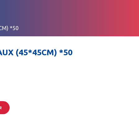
M) *50
UX (45*45CM) *50
R