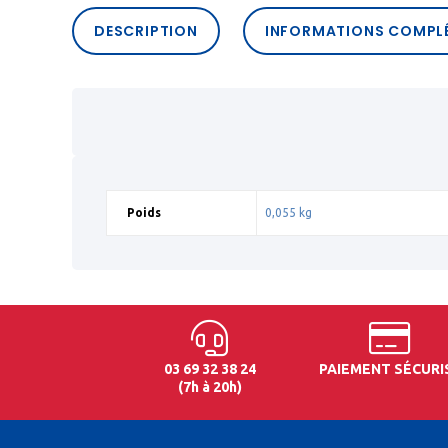
DESCRIPTION
INFORMATIONS COMPL
Poids
0,055 kg
03 69 32 38 24
PAIEMENT SÉCURI
(7h à 20h)