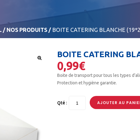
L
/
NOS PRODUITS
/
BOITE CATERING BLANCHE (19*2
BOITE CATERING BLA
0,99
€
🔍
Boite de transport pour tous les types d’al
Protection et hygiène garantie.
AJOUTER AU PANIE
Qté :