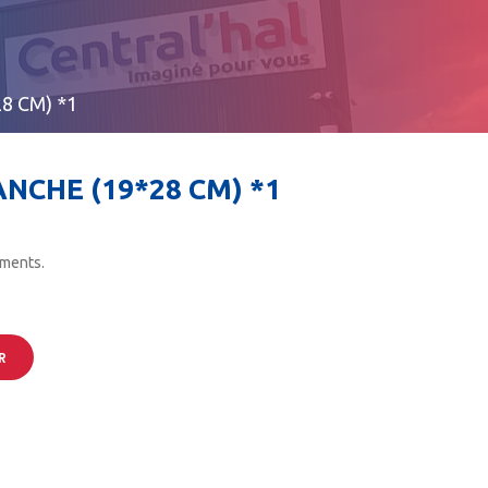
8 CM) *1
NCHE (19*28 CM) *1
iments.
R