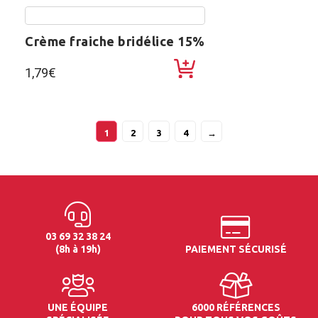
crème fraiche bridélice 15%
1,79
€
1
2
3
4
→
03 69 32 38 24
(8h à 19h)
PAIEMENT SÉCURISÉ
UNE ÉQUIPE
6000 RÉFÉRENCES