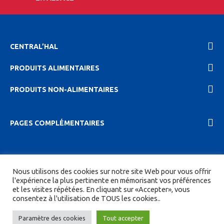
CENTRAL’HAL
PRODUITS ALIMENTAIRES
PRODUITS NON-ALIMENTAIRES
PAGES COMPLÉMENTAIRES
2023 Central'hal |
Mentions légales et politique de
Nous utilisons des cookies sur notre site Web pour vous offrir
confidentionalité
|
CGV
| Tous droits réservés.
l'expérience la plus pertinente en mémorisant vos préférences
et les visites répétées. En cliquant sur «Accepter», vous
Site réalisé par
DIGITICS
et
Joan HAEGELE
consentez à l'utilisation de TOUS les cookies..
Paramètre des cookies
Tout accepter