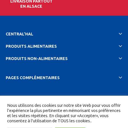
LIVRAISON PARTOUT
EN ALSACE
CENTRAL’HAL
PRODUITS ALIMENTAIRES
PRODUITS NON-ALIMENTAIRES
PAGES COMPLÉMENTAIRES
2023 Central'hal |
Mentions légales et politique de
Nous utilisons des cookies sur notre site Web pour vous offrir
confidentionalité
|
CGV
| Tous droits réservés.
l'expérience la plus pertinente en mémorisant vos préférences
et les visites répétées. En cliquant sur «Accepter», vous
Site réalisé par
DIGITICS
et
Joan HAEGELE
consentez à l'utilisation de TOUS les cookies..