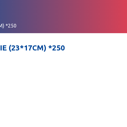
) *250
E (23*17CM) *250