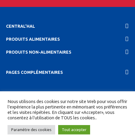
CENTRAL’HAL
PRODUITS ALIMENTAIRES
PRODUITS NON-ALIMENTAIRES
PAGES COMPLÉMENTAIRES
2023 Central'hal |
Mentions légales et politique de
Nous utilisons des cookies sur notre site Web pour vous offrir
confidentionalité
|
CGV
| Tous droits réservés.
l'expérience la plus pertinente en mémorisant vos préférences
et les visites répétées. En cliquant sur «Accepter», vous
Site réalisé par
DIGITICS
et
Joan HAEGELE
consentez à l'utilisation de TOUS les cookies..
Paramètre des cookies
Tout accepter