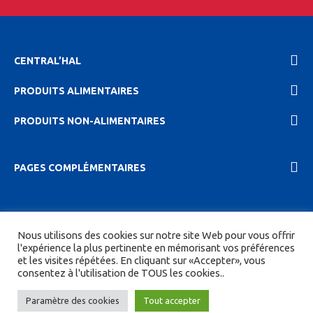
CENTRAL’HAL
PRODUITS ALIMENTAIRES
PRODUITS NON-ALIMENTAIRES
PAGES COMPLÉMENTAIRES
2023 Central'hal |
Mentions légales et politique de
Nous utilisons des cookies sur notre site Web pour vous offrir
confidentionalité
|
CGV
| Tous droits réservés.
l'expérience la plus pertinente en mémorisant vos préférences
et les visites répétées. En cliquant sur «Accepter», vous
Site réalisé par
DIGITICS
et
Joan HAEGELE
consentez à l'utilisation de TOUS les cookies..
Paramètre des cookies
Tout accepter