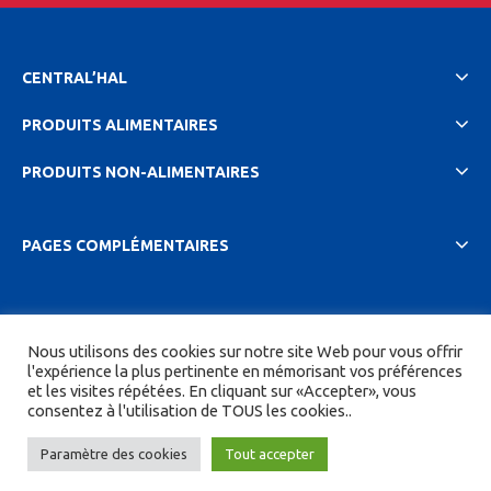
CENTRAL’HAL
PRODUITS ALIMENTAIRES
PRODUITS NON-ALIMENTAIRES
PAGES COMPLÉMENTAIRES
2023 Central'hal |
Mentions légales et politique de
Nous utilisons des cookies sur notre site Web pour vous offrir
confidentionalité
|
CGV
| Tous droits réservés.
l'expérience la plus pertinente en mémorisant vos préférences
et les visites répétées. En cliquant sur «Accepter», vous
Site réalisé par
DIGITICS
et
Joan HAEGELE
consentez à l'utilisation de TOUS les cookies..
Paramètre des cookies
Tout accepter