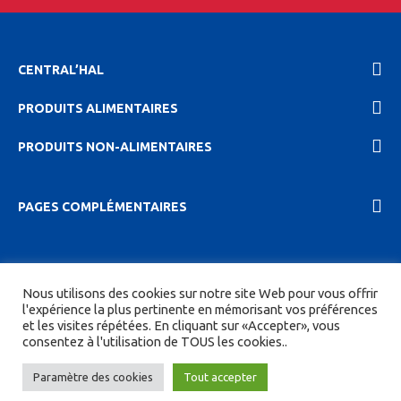
CENTRAL’HAL
PRODUITS ALIMENTAIRES
PRODUITS NON-ALIMENTAIRES
PAGES COMPLÉMENTAIRES
2023 Central'hal |
Mentions légales et politique de
Nous utilisons des cookies sur notre site Web pour vous offrir
confidentionalité
|
CGV
| Tous droits réservés.
l'expérience la plus pertinente en mémorisant vos préférences
et les visites répétées. En cliquant sur «Accepter», vous
Site réalisé par
DIGITICS
et
Joan HAEGELE
consentez à l'utilisation de TOUS les cookies..
Paramètre des cookies
Tout accepter