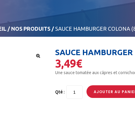
IL
/
NOS PRODUITS
/
SAUCE HAMBURGER COLONA (
SAUCE HAMBURGER 
3,49
€
🔍
Une sauce tomatée aux câpres et cornicho
AJOUTER AU PANIE
Qté :