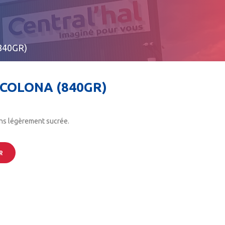
840GR)
COLONA (840GR)
ns légèrement sucrée.
R