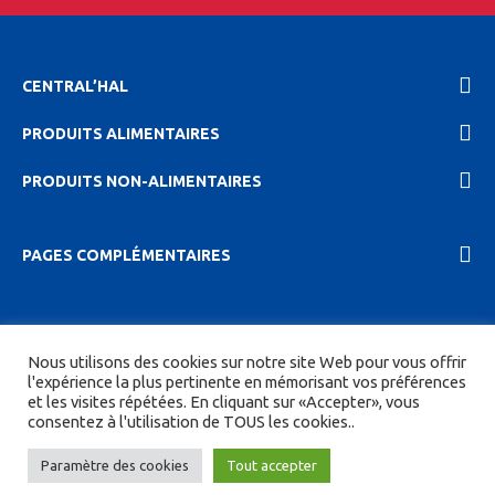
CENTRAL’HAL
PRODUITS ALIMENTAIRES
PRODUITS NON-ALIMENTAIRES
PAGES COMPLÉMENTAIRES
2023 Central'hal |
Mentions légales et politique de
Nous utilisons des cookies sur notre site Web pour vous offrir
confidentionalité
|
CGV
| Tous droits réservés.
l'expérience la plus pertinente en mémorisant vos préférences
et les visites répétées. En cliquant sur «Accepter», vous
Site réalisé par
DIGITICS
et
Joan HAEGELE
consentez à l'utilisation de TOUS les cookies..
Paramètre des cookies
Tout accepter