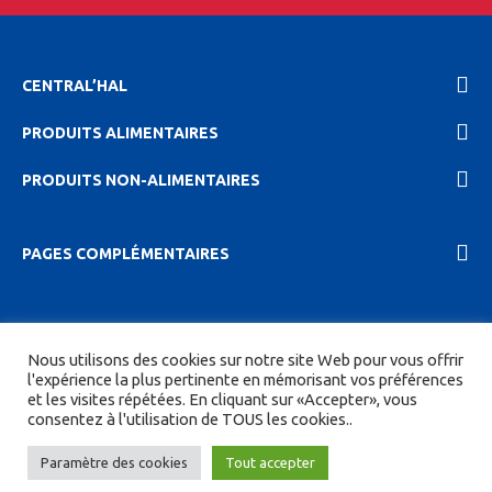
CENTRAL’HAL
PRODUITS ALIMENTAIRES
PRODUITS NON-ALIMENTAIRES
PAGES COMPLÉMENTAIRES
2023 Central'hal |
Mentions légales et politique de
Nous utilisons des cookies sur notre site Web pour vous offrir
confidentionalité
|
CGV
| Tous droits réservés.
l'expérience la plus pertinente en mémorisant vos préférences
et les visites répétées. En cliquant sur «Accepter», vous
Site réalisé par
DIGITICS
et
Joan HAEGELE
consentez à l'utilisation de TOUS les cookies..
Paramètre des cookies
Tout accepter