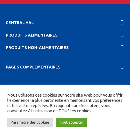
CENTRAL’HAL
PRODUITS ALIMENTAIRES
PRODUITS NON-ALIMENTAIRES
PAGES COMPLÉMENTAIRES
2023 Central'hal |
Mentions légales et politique de
Nous utilisons des cookies sur notre site Web pour vous offrir
confidentionalité
|
CGV
| Tous droits réservés.
l'expérience la plus pertinente en mémorisant vos préférences
et les visites répétées. En cliquant sur «Accepter», vous
Site réalisé par
DIGITICS
et
Joan HAEGELE
consentez à l'utilisation de TOUS les cookies..
Paramètre des cookies
Tout accepter