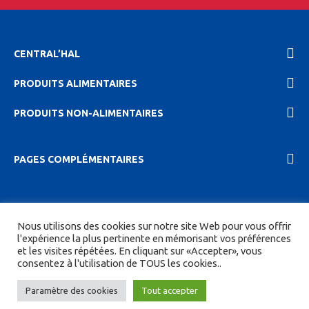
CENTRAL’HAL
PRODUITS ALIMENTAIRES
PRODUITS NON-ALIMENTAIRES
PAGES COMPLÉMENTAIRES
2023 Central'hal |
Mentions légales et politique de
Nous utilisons des cookies sur notre site Web pour vous offrir
confidentionalité
|
CGV
| Tous droits réservés.
l'expérience la plus pertinente en mémorisant vos préférences
et les visites répétées. En cliquant sur «Accepter», vous
Site réalisé par
DIGITICS
et
Joan HAEGELE
consentez à l'utilisation de TOUS les cookies..
Paramètre des cookies
Tout accepter