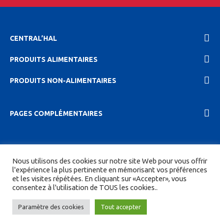
CENTRAL’HAL
PRODUITS ALIMENTAIRES
PRODUITS NON-ALIMENTAIRES
PAGES COMPLÉMENTAIRES
2023 Central'hal |
Mentions légales et politique de
Nous utilisons des cookies sur notre site Web pour vous offrir
confidentionalité
|
CGV
| Tous droits réservés.
l'expérience la plus pertinente en mémorisant vos préférences
et les visites répétées. En cliquant sur «Accepter», vous
Site réalisé par
DIGITICS
et
Joan HAEGELE
consentez à l'utilisation de TOUS les cookies..
Paramètre des cookies
Tout accepter