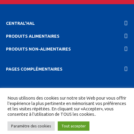
CENTRAL’HAL
PRODUITS ALIMENTAIRES
PRODUITS NON-ALIMENTAIRES
PAGES COMPLÉMENTAIRES
2023 Central'hal |
Mentions légales et politique de
Nous utilisons des cookies sur notre site Web pour vous offrir
confidentionalité
|
CGV
| Tous droits réservés.
l'expérience la plus pertinente en mémorisant vos préférences
et les visites répétées. En cliquant sur «Accepter», vous
Site réalisé par
DIGITICS
et
Joan HAEGELE
consentez à l'utilisation de TOUS les cookies..
Paramètre des cookies
Tout accepter