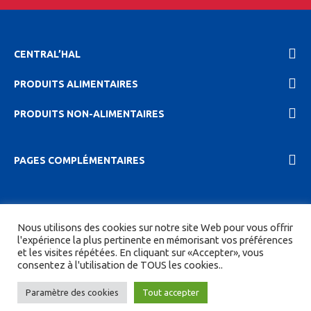
CENTRAL’HAL
PRODUITS ALIMENTAIRES
PRODUITS NON-ALIMENTAIRES
PAGES COMPLÉMENTAIRES
2023 Central'hal |
Mentions légales et politique de
Nous utilisons des cookies sur notre site Web pour vous offrir
confidentionalité
|
CGV
| Tous droits réservés.
l'expérience la plus pertinente en mémorisant vos préférences
et les visites répétées. En cliquant sur «Accepter», vous
Site réalisé par
DIGITICS
et
Joan HAEGELE
consentez à l'utilisation de TOUS les cookies..
Paramètre des cookies
Tout accepter