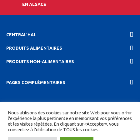
EN ALSACE
CENTRAL’HAL
PRODUITS ALIMENTAIRES
PRODUITS NON-ALIMENTAIRES
PAGES COMPLÉMENTAIRES
2023 Central'hal |
Mentions légales et politique de
Nous utilisons des cookies sur notre site Web pour vous offrir
confidentionalité
|
CGV
| Tous droits réservés.
l'expérience la plus pertinente en mémorisant vos préférences
et les visites répétées. En cliquant sur «Accepter», vous
Site réalisé par
DIGITICS
et
Joan HAEGELE
consentez à l'utilisation de TOUS les cookies..