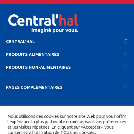
CENTRAL’HAL
PRODUITS ALIMENTAIRES
PRODUITS NON-ALIMENTAIRES
PAGES COMPLÉMENTAIRES
2023 Central'hal |
Mentions légales et politique de
Nous utilisons des cookies sur notre site Web pour vous offrir
confidentionalité
|
CGV
| Tous droits réservés.
l'expérience la plus pertinente en mémorisant vos préférences
et les visites répétées. En cliquant sur «Accepter», vous
Site réalisé par
DIGITICS
et
Joan HAEGELE
consentez à l'utilisation de TOUS les cookies..