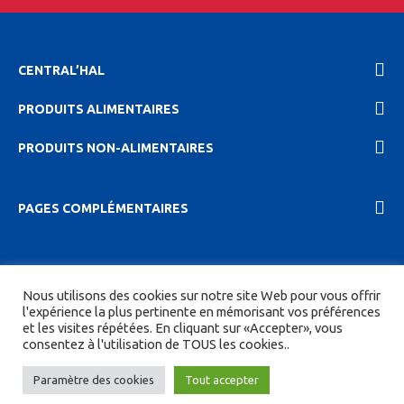
CENTRAL’HAL
PRODUITS ALIMENTAIRES
PRODUITS NON-ALIMENTAIRES
PAGES COMPLÉMENTAIRES
2023 Central'hal |
Mentions légales et politique de
Nous utilisons des cookies sur notre site Web pour vous offrir
confidentionalité
|
CGV
| Tous droits réservés.
l'expérience la plus pertinente en mémorisant vos préférences
et les visites répétées. En cliquant sur «Accepter», vous
Site réalisé par
DIGITICS
et
Joan HAEGELE
consentez à l'utilisation de TOUS les cookies..
Paramètre des cookies
Tout accepter