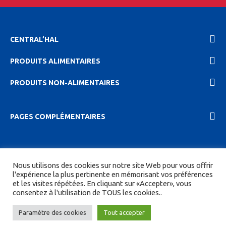
CENTRAL’HAL
PRODUITS ALIMENTAIRES
PRODUITS NON-ALIMENTAIRES
PAGES COMPLÉMENTAIRES
2023 Central'hal |
Mentions légales et politique de
Nous utilisons des cookies sur notre site Web pour vous offrir
confidentionalité
|
CGV
| Tous droits réservés.
l'expérience la plus pertinente en mémorisant vos préférences
et les visites répétées. En cliquant sur «Accepter», vous
Site réalisé par
DIGITICS
et
Joan HAEGELE
consentez à l'utilisation de TOUS les cookies..
Paramètre des cookies
Tout accepter