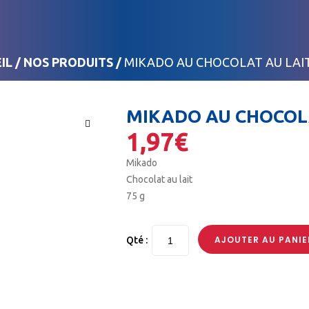
IL
/
NOS PRODUITS
/
MIKADO AU CHOCOLAT AU LAIT 
MIKADO AU CHOCOLA
1,97
€
🔍
Mikado
Chocolat au lait
75 g
AJOUTER AU PANIE
Qté :