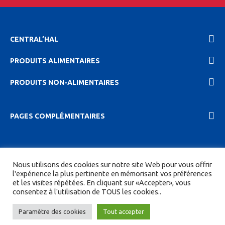
CENTRAL’HAL
PRODUITS ALIMENTAIRES
PRODUITS NON-ALIMENTAIRES
PAGES COMPLÉMENTAIRES
2023 Central'hal |
Mentions légales et politique de
Nous utilisons des cookies sur notre site Web pour vous offrir
confidentionalité
|
CGV
| Tous droits réservés.
l'expérience la plus pertinente en mémorisant vos préférences
et les visites répétées. En cliquant sur «Accepter», vous
Site réalisé par
DIGITICS
et
Joan HAEGELE
consentez à l'utilisation de TOUS les cookies..
Paramètre des cookies
Tout accepter