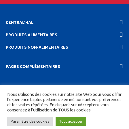
CENTRAL’HAL
PRODUITS ALIMENTAIRES
PRODUITS NON-ALIMENTAIRES
PAGES COMPLÉMENTAIRES
2023 Central'hal |
Mentions légales et politique de
Nous utilisons des cookies sur notre site Web pour vous offrir
confidentionalité
|
CGV
| Tous droits réservés.
l'expérience la plus pertinente en mémorisant vos préférences
et les visites répétées. En cliquant sur «Accepter», vous
Site réalisé par
DIGITICS
et
Joan HAEGELE
consentez à l'utilisation de TOUS les cookies..
Paramètre des cookies
Tout accepter