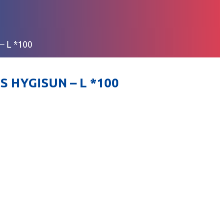
 L *100
S HYGISUN – L *100