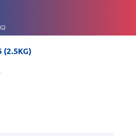
G)
 (2.5KG)
.