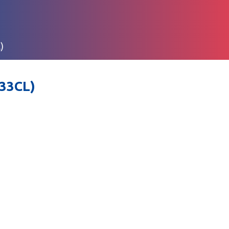
)
33CL)