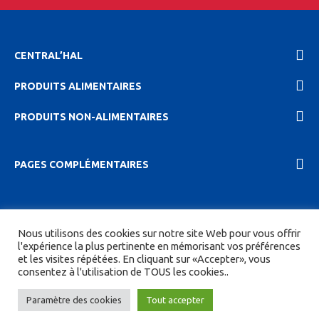
CENTRAL’HAL
PRODUITS ALIMENTAIRES
PRODUITS NON-ALIMENTAIRES
PAGES COMPLÉMENTAIRES
2023 Central'hal |
Mentions légales et politique de
Nous utilisons des cookies sur notre site Web pour vous offrir
confidentionalité
|
CGV
| Tous droits réservés.
l'expérience la plus pertinente en mémorisant vos préférences
et les visites répétées. En cliquant sur «Accepter», vous
Site réalisé par
DIGITICS
et
Joan HAEGELE
consentez à l'utilisation de TOUS les cookies..
Paramètre des cookies
Tout accepter