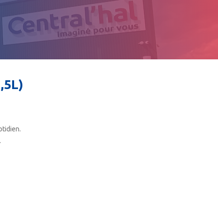
,5L)
tidien.
.