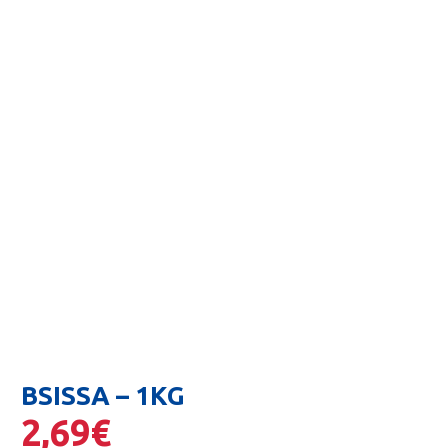
BSISSA – 1KG
2,69
€