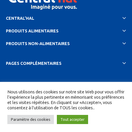
CENTRAL’HAL
PRODUITS ALIMENTAIRES
PRODUITS NON-ALIMENTAIRES
PAGES COMPLÉMENTAIRES
2023 Central'hal |
Mentions légales et politique de
Nous utilisons des cookies sur notre site Web pour vous offrir
confidentionalité
|
CGV
| Tous droits réservés.
l'expérience la plus pertinente en mémorisant vos préférences
et les visites répétées. En cliquant sur «Accepter», vous
Site réalisé par
DIGITICS
et
Joan HAEGELE
consentez à l'utilisation de TOUS les cookies..
Paramètre des cookies
Tout accepter