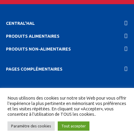
CENTRAL’HAL
PRODUITS ALIMENTAIRES
PRODUITS NON-ALIMENTAIRES
PAGES COMPLÉMENTAIRES
2023 Central'hal |
Mentions légales et politique de
Nous utilisons des cookies sur notre site Web pour vous offrir
confidentionalité
|
CGV
| Tous droits réservés.
l'expérience la plus pertinente en mémorisant vos préférences
et les visites répétées. En cliquant sur «Accepter», vous
Site réalisé par
DIGITICS
et
Joan HAEGELE
consentez à l'utilisation de TOUS les cookies..
Paramètre des cookies
Tout accepter