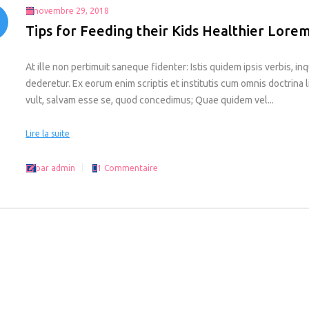
novembre 29, 2018
Tips for Feeding their Kids Healthier Lore
At ille non pertimuit saneque fidenter: Istis quidem ipsis verbis, inq
dederetur. Ex eorum enim scriptis et institutis cum omnis doctrina li
vult, salvam esse se, quod concedimus; Quae quidem vel...
Lire la suite
par admin
1 Commentaire